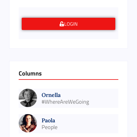
LOGIN
Columns
Ornella
#WhereAreWeGoing
Paola
People