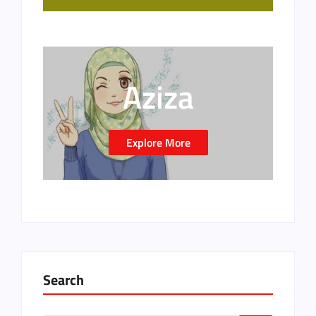
Aziza
Explore More
Search