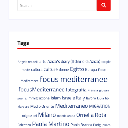
Tags
Aziza's diary (Il diario di Aziza)
arte
coppie
Angelo redaelli
Egitto
culture
cultura
donne
Europa
miste
Focus
focus mediterranee
Mediteranee
focusMediterranee
fotografia
Francia
giovani
Italy
Israele
Islam
immigrazione
lavoro
guerra
Libia
libri
Mediterraneo
MIGRATION
Medio Oriente
Marocco
Milano
Ornella Rota
migrazioni
mondo arabo
Paola Martino
Paolo Branca
Palestina
Parigi
photo