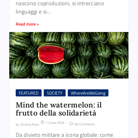
nascono coproduzioni, si intrecciano
linguaggi e si...
Read more >
FEATURED
SOCIETY
WhereAreWeGoing
Mind the watermelon: il
frutto della solidarietà
11 June 2026
-
No Comments
by
Ornella Rota
Da divieto militare a icona globale: come