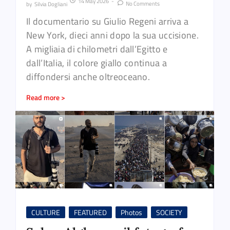
14 May 2026
-
No Comments
by
Silvia Dogliani
Il documentario su Giulio Regeni arriva a
New York, dieci anni dopo la sua uccisione.
A migliaia di chilometri dall’Egitto e
dall’Italia, il colore giallo continua a
diffondersi anche oltreoceano.
Read more >
CULTURE
FEATURED
Photos
SOCIETY