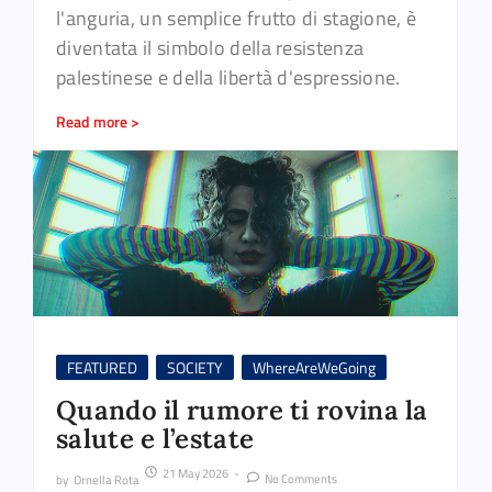
l'anguria, un semplice frutto di stagione, è
diventata il simbolo della resistenza
palestinese e della libertà d'espressione.
Read more >
FEATURED
SOCIETY
WhereAreWeGoing
Quando il rumore ti rovina la
salute e l’estate
21 May 2026
-
No Comments
by
Ornella Rota