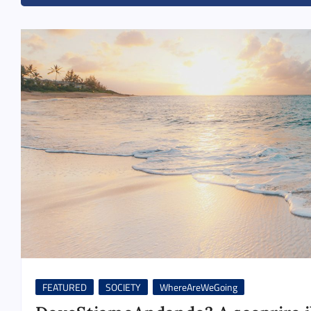
FEATURED
SOCIETY
WhereAreWeGoing