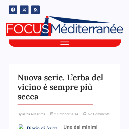
Nuova serie. L’erba del
vicino è sempre più
secca
By
Aziza Al Karima
2 October 2014
No Comments
Uno dei minimi