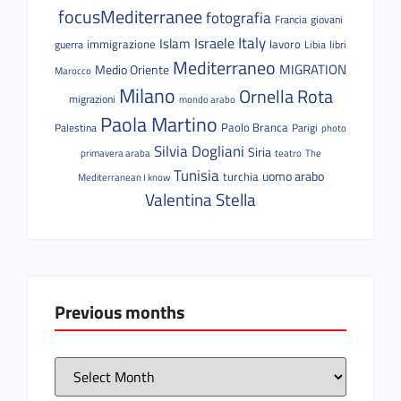
focusMediterranee
fotografia
Francia
giovani
Italy
Israele
Islam
immigrazione
lavoro
guerra
Libia
libri
Mediterraneo
MIGRATION
Medio Oriente
Marocco
Milano
Ornella Rota
migrazioni
mondo arabo
Paola Martino
Paolo Branca
Palestina
Parigi
photo
Silvia Dogliani
Siria
primavera araba
teatro
The
Tunisia
uomo arabo
turchia
Mediterranean I know
Valentina Stella
Previous months