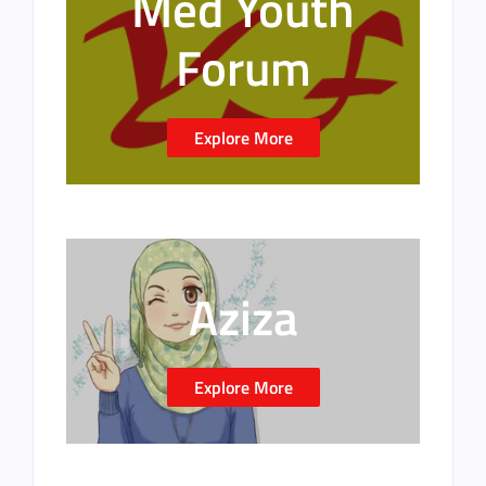
Med Youth
Forum
Explore More
Aziza
Explore More