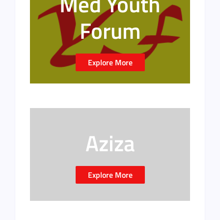
Med Youth
Forum
Explore More
Aziza
Explore More