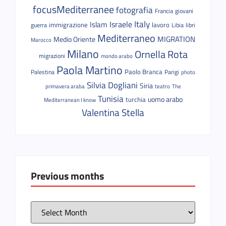
focusMediterranee
fotografia
Francia
giovani
Italy
Israele
Islam
immigrazione
lavoro
guerra
Libia
libri
Mediterraneo
MIGRATION
Medio Oriente
Marocco
Milano
Ornella Rota
migrazioni
mondo arabo
Paola Martino
Paolo Branca
Palestina
Parigi
photo
Silvia Dogliani
Siria
primavera araba
teatro
The
Tunisia
uomo arabo
turchia
Mediterranean I know
Valentina Stella
Previous months