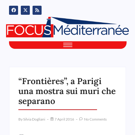
“Frontières”, a Parigi
una mostra sui muri che
separano
By
Silvia Dogliani
7 April 2016
No Comments