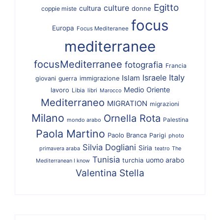
Egitto
culture
cultura
donne
coppie miste
focus
Europa
Focus Mediteranee
mediterranee
focusMediterranee
fotografia
Francia
Israele
Italy
Islam
giovani
guerra
immigrazione
Medio Oriente
lavoro
Libia
libri
Marocco
Mediterraneo
MIGRATION
migrazioni
Milano
Ornella Rota
Palestina
mondo arabo
Paola Martino
Paolo Branca
Parigi
photo
Silvia Dogliani
Siria
primavera araba
teatro
The
Tunisia
uomo arabo
turchia
Mediterranean I know
Valentina Stella