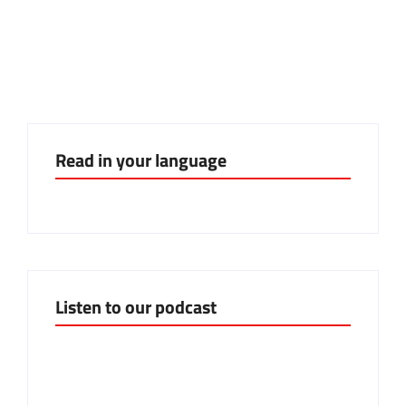
Mind the watermelon: il
frutto della solidarietà
Read in your language
Listen to our podcast