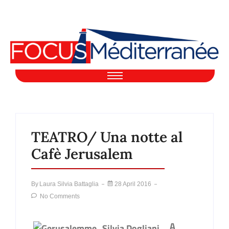
TEATRO/ Una notte al
Cafè Jerusalem
By
Laura Silvia Battaglia
28 April 2016
No Comments
A