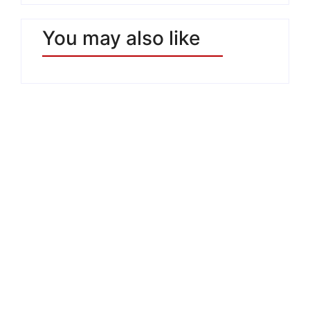
You may also like
Estate Mediterranea: la
cultura continua a
costruire ponti