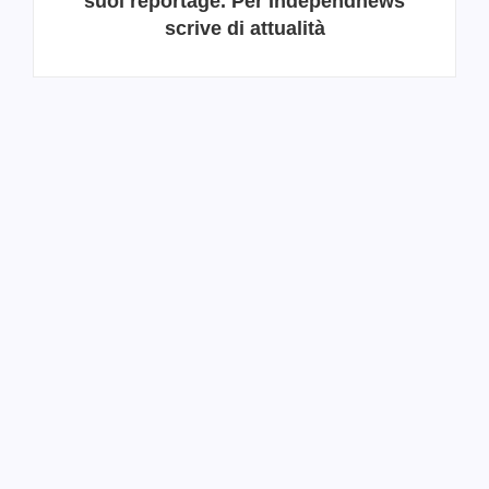
suoi reportage. Per Independnews
scrive di attualità
CULTURE
,
FEATURED
,
SOCIETY