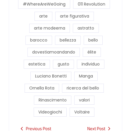
#WhereAreWeGoing
011 Revolution
arte
arte figurativa
arte modeerna
astratto
barocco
bellezza
bello
dovestiamoandando
élite
estetica
gusto
individuo
Luciano Bonetti
Manga
Ornella Rota
ricerca del bello
Rinascimento
valori
Videogiochi
Voltaire
Previous Post
Next Post