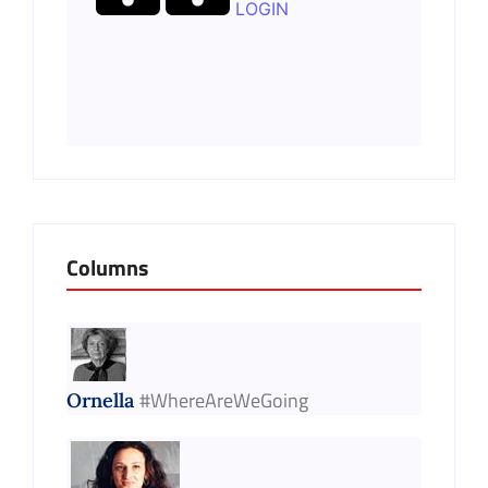
LOGIN
Columns
#WhereAreWeGoing
Ornella