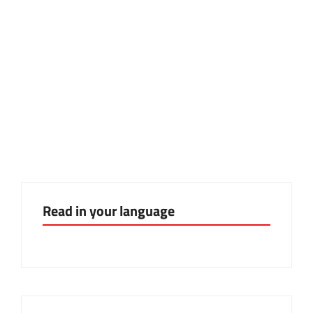
costruire ponti
Mind the watermelon: il
frutto della solidarietà
Read in your language