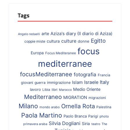
Tags
Aziza's diary (Il diario di Aziza)
arte
Angelo redaelli
Egitto
culture
cultura
donne
coppie miste
focus
Europa
Focus Mediteranee
mediterranee
focusMediterranee
fotografia
Francia
Israele
Italy
Islam
giovani
guerra
immigrazione
Medio Oriente
lavoro
Libia
libri
Marocco
Mediterraneo
MIGRATION
migrazioni
Milano
Ornella Rota
Palestina
mondo arabo
Paola Martino
Paolo Branca
Parigi
photo
Silvia Dogliani
Siria
primavera araba
teatro
The